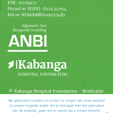
KVK : 01179973
Fiscaal nr (RSIN) : 8222.32.054
Rek nr: NL86RABO0119755483
© Kabanga Hospital Foundation - Realisatie:
Kortsluiting.com
We gebruiken cookies om ervoor te zorgen dat onze website
zo soepel mogelijk draait. Als je doorgaat met het gebruiken
van de website, gaan we er vanuit dat u ermee instemt.