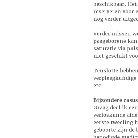
beschikbaar. Het
reserveren voor 
nog verder uitge
Verder missen we
pasgeborene kan 
saturatie via pu
niet geschikt voo
Tenslotte hebbe
verpleegkundige 
etc.
Bijzondere casu
Graag deel ik een
verloskunde afde
eerste tweeling 
geboorte zijn de 
benodigde medica