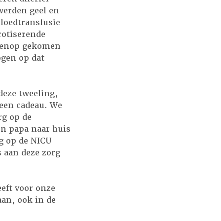
werden geel en
loedtransfusie
rotiserende
bovenop gekomen
ogen op dat
deze tweeling,
 een cadeau. We
rg op de
en papa naar huis
g op de NICU
s aan deze zorg
eft voor onze
aan, ook in de