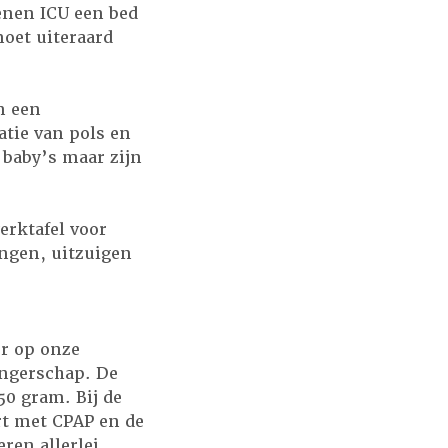
enen ICU een bed
oet uiteraard
n een
tie van pols en
 baby’s maar zijn
rktafel voor
ngen, uitzuigen
er op onze
angerschap. De
50 gram. Bij de
art met CPAP en de
ren allerlei