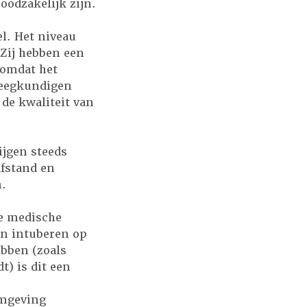
oodzakelijk zijn.
l. Het niveau
 Zij hebben een
 omdat het
leegkundigen
de kwaliteit van
ijgen steeds
afstand en
n.
e medische
en intuberen op
ebben (zoals
) is dit een
omgeving