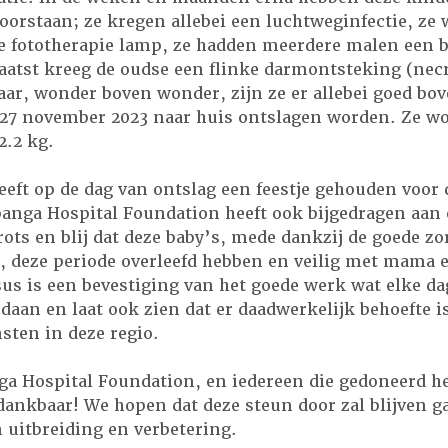
oorstaan; ze kregen allebei een luchtweginfectie, ze 
 fototherapie lamp, ze hadden meerdere malen een b
laatst kreeg de oudse een flinke darmontsteking (nec
Maar, wonder boven wonder, zijn ze er allebei goed 
27 november 2023 naar huis ontslagen worden. Ze w
.2 kg.
eeft op de dag van ontslag een feestje gehouden voor 
banga Hospital Foundation heeft ook bijgedragen aan
rots en blij dat deze baby’s, mede dankzij de goede zo
, deze periode overleefd hebben en veilig met mama 
us is een bevestiging van het goede werk wat elke da
daan en laat ook zien dat er daadwerkelijk behoefte i
nsten in deze regio.
ga Hospital Foundation, en iedereen die gedoneerd he
dankbaar! We hopen dat deze steun door zal blijven g
 uitbreiding en verbetering.