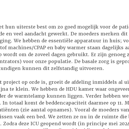
et hun uiterste best om zo goed mogelijk voor de pati
fde en veel aandacht gewerkt. De moeders merken dit 
eging. We hebben de essentiële apparatuur in huis; vo
tof machines/CPAP en baby warmer staan dagelijks a
p wordt om de zoveel dagen gebruikt. Er zijn genoeg 
trators) voor onze populatie. De basale zorg is gepr
undigen kunnen dit zelfstandig uitvoeren.
 project op orde is, groeit de afdeling inmiddels al ui
bijna te klein. We hebben de HDU kamer waar ongeveer
der de warmtelamp kunnen liggen. Verder hebben we 
. In totaal komt de beddencapaciteit daarmee op 11. M
atiënten (zie aantal opnames). Vooral de moeders van
ssen vaak een bed. We zetten ze nu in de ruimte die
. Zodra deze ICU geopend wordt (in principe mei 202