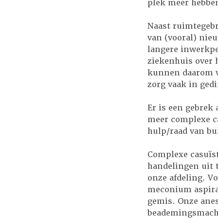
plek meer hebben
Naast ruimtegebr
van (vooral) nie
langere inwerkper
ziekenhuis over 
kunnen daarom va
zorg vaak in ged
Er is een gebrek
meer complexe ca
hulp/raad van bui
Complexe casuïs
handelingen uit 
onze afdeling. Vo
meconium aspirat
gemis. Onze anes
beademingsmachi