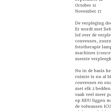
October 11
November 17
De verpleging do
Er wordt met lie
lof over de verpl
couveuses, zuurs
fototherapie lam
machines (concen
meeste verpleegk
Nu in de basis het
ruimte is nu al 
couveuses en on
met elk 2 bedden
vaak veel meer p
op HDU liggen mi
de volwassen ICU