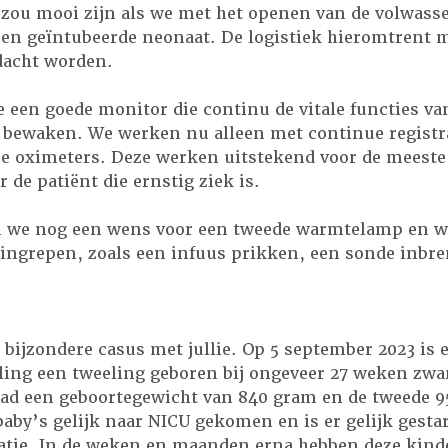
 zou mooi zijn als we met het openen van de volwass
een geïntubeerde neonaat. De logistiek hieromtrent m
dacht worden.
 een goede monitor die continu de vitale functies va
bewaken. We werken nu alleen met continue registra
lse oximeters. Deze werken uitstekend voor de meeste
r de patiënt die ernstig ziek is.
n we nog een wens voor een tweede warmtelamp en we
ingrepen, zoals een infuus prikken, een sonde inbre
s
 bijzondere casus met jullie. Op 5 september 2023 is 
ling een tweeling geboren bij ongeveer 27 weken zw
had een geboortegewicht van 840 gram en de tweede 9
baby’s gelijk naar NICU gekomen en is er gelijk gest
tie. In de weken en maanden erna hebben deze kinde