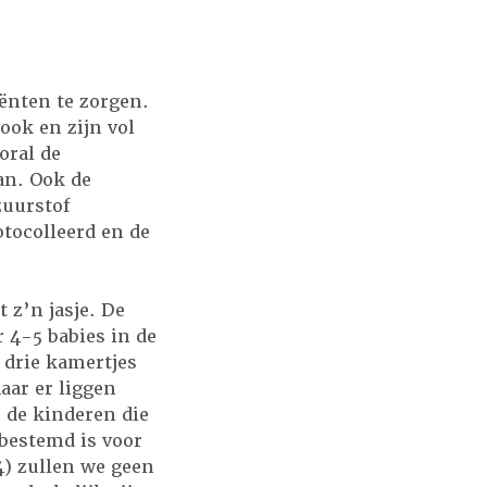
ënten te zorgen.
ook en zijn vol
oral de
an. Ook de
zuurstof
otocolleerd en de
t z’n jasje. De
 4-5 babies in de
drie kamertjes
aar er liggen
 de kinderen die
 bestemd is voor
4) zullen we geen