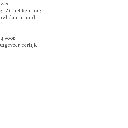
twee
g. Zij hebben nog
ooral door mond-
g voor
ngeveer eerlijk