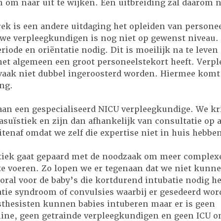
 om naar uit te wijken. Een uitbreiding zal daarom n
ek is een andere uitdaging het opleiden van personee
uwe verpleegkundigen is nog niet op gewenst niveau.
iode en oriëntatie nodig. Dit is moeilijk na te leven
het algemeen een groot personeelstekort heeft. Verp
ak niet dubbel ingeroosterd worden. Hiermee komt 
ing.
 aan een gespecialiseerd NICU verpleegkundige. We kr
suïstiek en zijn dan afhankelijk van consultatie op 
tenaf omdat we zelf die expertise niet in huis hebbe
tiek gaat gepaard met de noodzaak om meer complex
te voeren. Zo lopen we er tegenaan dat we niet kunn
oral voor de baby’s die kortdurend intubatie nodig h
ie syndroom of convulsies waarbij er gesedeerd wordt
thesisten kunnen babies intuberen maar er is geen
ne, geen getrainde verpleegkundigen en geen ICU 