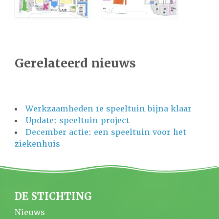
Gerelateerd nieuws
Werkzaamheden 1e speeltuin bijna klaar
Update: speeltuin project
December actie: een speeltuin voor het
ziekenhuis
DE STICHTING
Nieuws