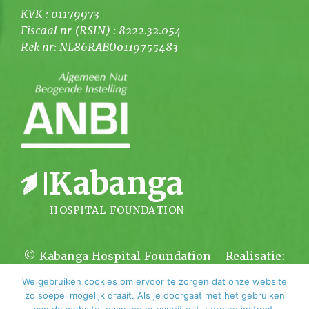
KVK : 01179973
Fiscaal nr (RSIN) : 8222.32.054
Rek nr: NL86RABO0119755483
© Kabanga Hospital Foundation - Realisatie:
Kortsluiting.com
We gebruiken cookies om ervoor te zorgen dat onze website
zo soepel mogelijk draait. Als je doorgaat met het gebruiken