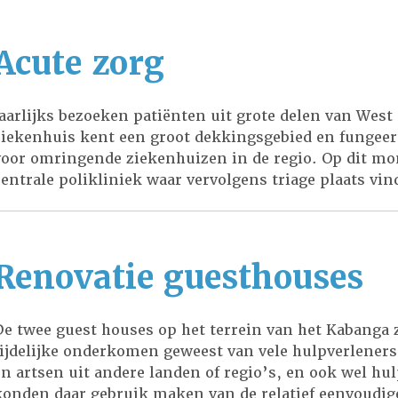
Acute zorg
Jaarlijks bezoeken patiënten uit grote delen van West
ziekenhuis kent een groot dekkingsgebied en fungeer
voor omringende ziekenhuizen in de regio. Op dit mo
centrale polikliniek waar vervolgens triage plaats vin
prioriteit gegeven. […]
Renovatie guesthouses
De twee guest houses op het terrein van het Kabanga z
tijdelijke onderkomen geweest van vele hulpverlener
en artsen uit andere landen of regio’s, en ook wel hul
konden daar gebruik maken van de relatief eenvoudige