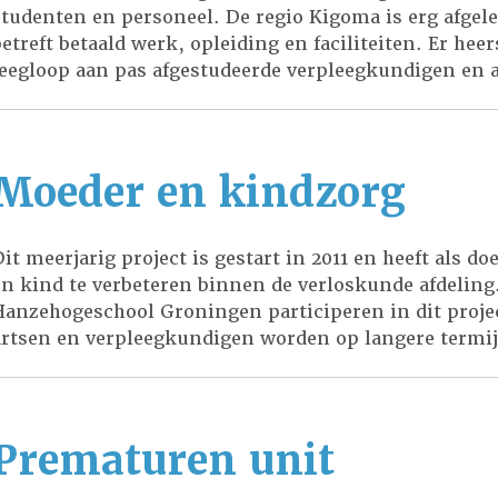
studenten en personeel. De regio Kigoma is erg afgel
betreft betaald werk, opleiding en faciliteiten. Er hee
leegloop aan pas afgestudeerde verpleegkundigen en 
Moeder en kindzorg
Dit meerjarig project is gestart in 2011 en heeft als d
en kind te verbeteren binnen de verloskunde afdelin
Hanzehogeschool Groningen participeren in dit proj
artsen en verpleegkundigen worden op langere termi
bijv. gestandaardiseerde werkwijzen […]
Prematuren unit