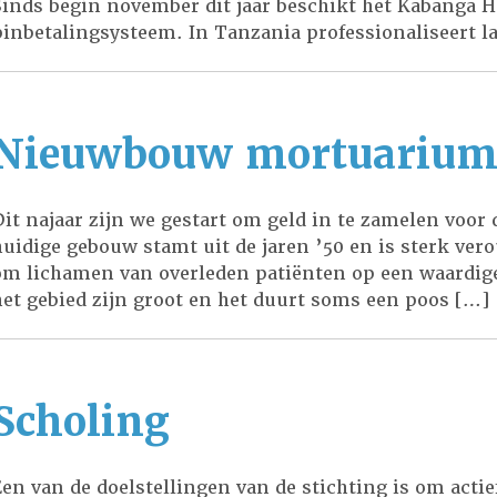
Sinds begin november dit jaar beschikt het Kabanga H
pinbetalingsysteem. In Tanzania professionaliseert 
meer patiënten hebben toegang tot een bankrekening
het ziekenhuis afrekenen. Dit is volgens sister Eva (H
administratie een grote stap voorwaarts. Door […]
Nieuwbouw mortuariu
Dit najaar zijn we gestart om geld in te zamelen vo
huidige gebouw stamt uit de jaren ’50 en is sterk ver
om lichamen van overleden patiënten op een waardige
het gebied zijn groot en het duurt soms een poos […]
Scholing
Een van de doelstellingen van de stichting is om actie