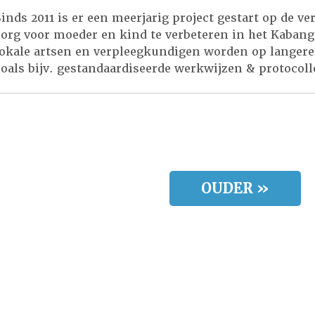
Sinds 2011 is er een meerjarig project gestart op de v
zorg voor moeder en kind te verbeteren in het Kaban
lokale artsen en verpleegkundigen worden op langer
zoals bijv. gestandaardiseerde werkwijzen & protocoll
regeringsziekenhuizen is […]
OUDER »