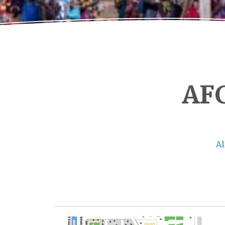
AF
Al