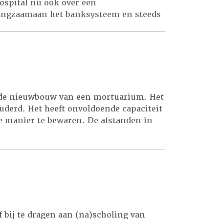
ospital nu ook over een
langzaamaan het banksysteem en steeds
. Nu kunnen patiënten ook met pin in
oofd administratie) voor de financiële
m
or de nieuwbouw van een mortuarium. Het
ouderd. Het heeft onvoldoende capaciteit
 manier te bewaren. De afstanden in
f bij te dragen aan (na)scholing van